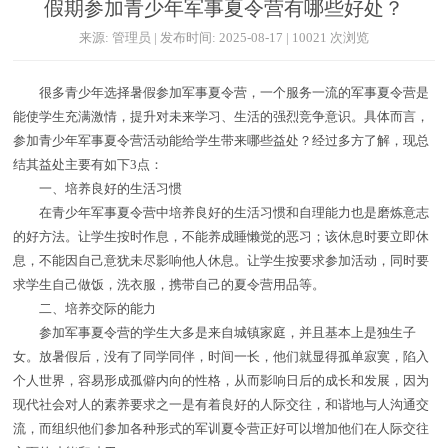
假期参加青少年军事夏令营有哪些好处？
来源: 管理员 | 发布时间: 2025-08-17 | 10021 次浏览
很多青少年选择暑假参加军事夏令营，一个服务一流的军事夏令营是
能使学生充满激情，提升对未来学习、生活的强烈竞争意识。具体而言，
参加青少年军事夏令营活动能给学生带来哪些益处？经过多方了解，现总
结其益处主要有如下3点：
一、培养良好的生活习惯
在青少年军事夏令营中培养良好的生活习惯和自理能力也是磨炼意志
的好方法。让学生按时作息，不能养成睡懒觉的恶习；该休息时要立即休
息，不能因自己意犹未尽影响他人休息。让学生按要求参加活动，同时要
求学生自己做饭，洗衣服，携带自己的夏令营用品等。
二、培养交际的能力
参加军事夏令营的学生大多是来自城镇家庭，并且基本上是独生子
女。放暑假后，没有了同学同伴，时间一长，他们就显得孤单寂寞，陷入
个人世界，容易形成孤僻内向的性格，从而影响日后的成长和发展，因为
现代社会对人的素养要求之一是有着良好的人际交往，和谐地与人沟通交
流，而组织他们参加各种形式的军训夏令营正好可以增加他们在人际交往