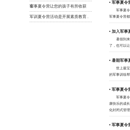
•
军事夏令
会
军事夏令营让您的孩子有所收获
军事夏令营
军训夏令营活动是开展素质教育..
军事夏令营都
•
加入军事
暑假到来了
了，也可以让
•
暑期军事
世上最宝贵
的军事训练帮
•
军事夏令
军事夏令营
康快乐的成长
化封闭式管理
•
军事夏令