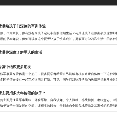
营带给孩子们深刻的军训体验
假，作为家长，你有没有为孩子定制丰富的假期生活？与其让孩子在假期参加这样那
用的书本知识，但你可以在这个夏天让孩子快速成长，勇敢面对学习和生活中的各种
营带你深度了解军人的生活
令营中结识更多朋友
军事夏令营仍是一个热门，很多同学都希望自己能够有机会来亲自体验一下这种活动
多同学还会凑在一起互相询问并打听。可见，同学们对这种活动的热情还是非常非常
营主要招多大年龄段的孩子？
主要是注重军事训练，体验军旅、自我认知、个人激励、感受挫折、磨练意志、时间
给予孩子全面发展的空间。课程实施以来，受到来自全国各地营员及其家长的称赞和