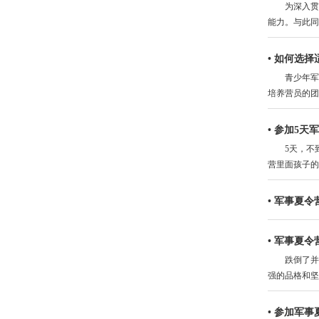
为深入贯彻
能力。与此同
•
如何选择
青少年军事
培养营员的团
•
参加5天
5天，不到
营里面孩子的
•
军事夏令
•
军事夏令
跌倒了并不
强的品格和坚
•
参加军事