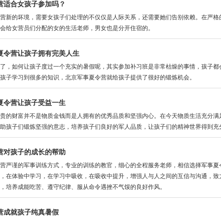
营适合女孩子参加吗？
新的坏境，需要女孩子们处理的不仅仅是人际关系，还需要她们告别依赖。在严格的
会给女营员们分配的女的生活老师，男女也是分开住宿的。
夏令营让孩子拥有完美人生
，如何让孩子度过一个充实的暑假呢，其实参加补习班是非常枯燥的事情，孩子都会
孩子学习到很多的知识，北京军事夏令营就给孩子提供了很好的锻炼机会。
夏令营让孩子受益一生
的财富并不是物质金钱而是人拥有的优秀品质和坚强内心。在今天物质生活充分满足
助孩子们锻炼坚强的意志，培养孩子们良好的军人品质，让孩子们的精神世界得到充
营对孩子的成长的帮助
严谨的军事训练方式，专业的训练的教官，细心的全程服务老师，相信选择军事夏
，在体验中学习，在学习中吸收，在吸收中提升，增强人与人之间的互信与沟通，致
，培养成能吃苦、遵守纪律、服从命令遇挫不气馁的良好作风。
营成就孩子纯真暑假