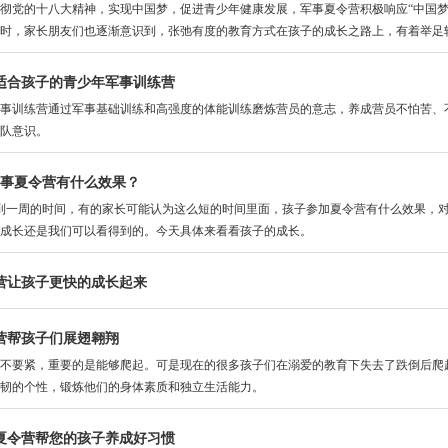
党的十八大精神，实现中国梦，促进青少年健康发展，军事夏令营积极响应“中国梦
时，家长朋友们也逐渐意识到，张弛有度的教育方式在孩子的成长之路上，有着举足
适合孩子的青少年军事训练营
训练营通过军事基础训练和高强度的体能训练磨炼营员的意志，养成营员不怕苦、不
队意识。
军事夏令营有什么效果？
一周的时间，有的家长可能认为这么短的时间里面，孩子参加夏令营有什么效果，对
成长还是我们可以看得到的。今天具体来看看孩子的成长。
营让孩子更快的成长起来
营帮孩子们展翅翱翔
要紧，重要的是能够爬起。可是现在的很多孩子们在溺爱的教育下失去了跌倒后爬起
韧的个性，锻炼他们的身体素质和独立生活能力。
夏令营帮您的孩子养成好习惯