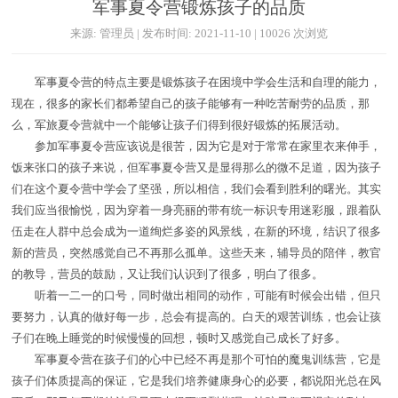
军事夏令营锻炼孩子的品质
来源: 管理员 | 发布时间: 2021-11-10 | 10026 次浏览
军事夏令营的特点主要是锻炼孩子在困境中学会生活和自理的能力，
现在，很多的家长们都希望自己的孩子能够有一种吃苦耐劳的品质，那
么，军旅夏令营就中一个能够让孩子们得到很好锻炼的拓展活动。
参加军事夏令营应该说是很苦，因为它是对于常常在家里衣来伸手，
饭来张口的孩子来说，但军事夏令营又是显得那么的微不足道，因为孩子
们在这个夏令营中学会了坚强，所以相信，我们会看到胜利的曙光。其实
我们应当很愉悦，因为穿着一身亮丽的带有统一标识专用迷彩服，跟着队
伍走在人群中总会成为一道绚烂多姿的风景线，在新的环境，结识了很多
新的营员，突然感觉自己不再那么孤单。这些天来，辅导员的陪伴，教官
的教导，营员的鼓励，又让我们认识到了很多，明白了很多。
听着一二一的口号，同时做出相同的动作，可能有时候会出错，但只
要努力，认真的做好每一步，总会有提高的。白天的艰苦训练，也会让孩
子们在晚上睡觉的时候慢慢的回想，顿时又感觉自己成长了好多。
军事夏令营在孩子们的心中已经不再是那个可怕的魔鬼训练营，它是
孩子们体质提高的保证，它是我们培养健康身心的必要，都说阳光总在风