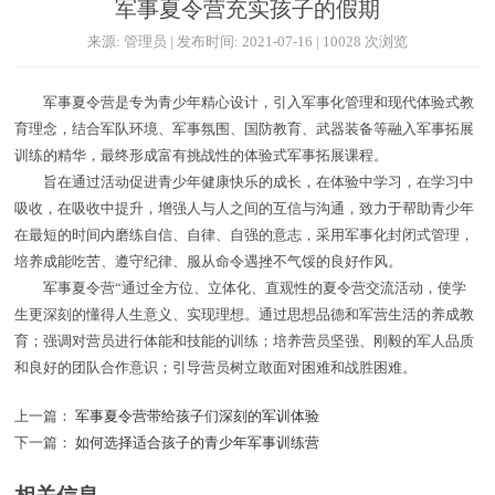
军事夏令营充实孩子的假期
来源: 管理员 | 发布时间: 2021-07-16 | 10028 次浏览
军事夏令营是专为青少年精心设计，引入军事化管理和现代体验式教
育理念，结合军队环境、军事氛围、国防教育、武器装备等融入军事拓展
训练的精华，最终形成富有挑战性的体验式军事拓展课程。
旨在通过活动促进青少年健康快乐的成长，在体验中学习，在学习中
吸收，在吸收中提升，增强人与人之间的互信与沟通，致力于帮助青少年
在最短的时间内磨练自信、自律、自强的意志，采用军事化封闭式管理，
培养成能吃苦、遵守纪律、服从命令遇挫不气馁的良好作风。
军事夏令营“通过全方位、立体化、直观性的夏令营交流活动，使学
生更深刻的懂得人生意义、实现理想。通过思想品德和军营生活的养成教
育；强调对营员进行体能和技能的训练；培养营员坚强、刚毅的军人品质
和良好的团队合作意识；引导营员树立敢面对困难和战胜困难。
上一篇：
军事夏令营带给孩子们深刻的军训体验
下一篇：
如何选择适合孩子的青少年军事训练营