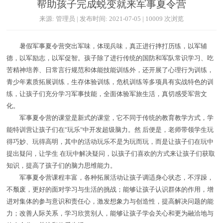
帮助孩子完成蜕变就来军事夏令营
来源: 管理员 | 发布时间: 2021-07-05 | 10009 次浏览
暑假军事夏令营突出军味，体现兵味，真正进行摔打历练，以军辅
德，以军励志，以军促智。孩子除了进行传统的国防和军队常识学习、吃
苦精神培养、日常言行规范和体能技能训练外，还开展了心理行为训练，
青少年素质拓展训练，生存体验训练，危机训练等多项具有实战特色的训
练，让孩子们充分学习军事技能，全面体验军旅生活，真切感受军营文
化。
军事夏令营的课堂是新式的课堂，它不同于传统的教育教学方式，学
能特训营让孩子们在"玩乐"中开发超级脑力。然 后便是，老师带领学生玩
得巧妙、玩得高明，其中的活动玩乐不是为玩而玩，而是让孩子们在玩中
提出疑问，让学生 在玩中解决疑问，以孩子们喜欢的方式来让孩子们获取
知识，提高了孩子们的脑力思维能力。
军事夏令营课程丰富，各种拓展活动让孩子调适身心状态，不浮躁，
不颓废，更好的面对学习与生活的挑战；能够让孩子认识群体的作用，增
进对集体的参与意识和责任心，激发想象力与创造性，提高解决问题的能
力；改善人际关系，学习欣赏别人，能够让孩子学会关心和更为融洽地与