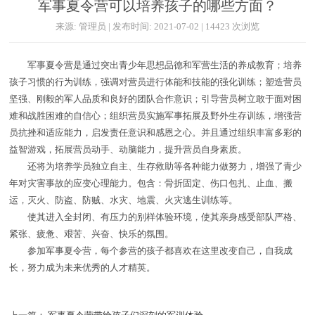
军事夏令营可以培养孩子的哪些方面？
来源: 管理员 | 发布时间: 2021-07-02 | 14423 次浏览
军事夏令营是通过突出青少年思想品德和军营生活的养成教育；培养
孩子习惯的行为训练，强调对营员进行体能和技能的强化训练；塑造营员
坚强、刚毅的军人品质和良好的团队合作意识；引导营员树立敢于面对困
难和战胜困难的自信心；组织营员实施军事拓展及野外生存训练，增强营
员抗挫和适应能力，启发责任意识和感恩之心。并且通过组织丰富多彩的
益智游戏，拓展营员动手、动脑能力，提升营员自身素质。
还将为培养学员独立自主、生存救助等各种能力做努力，增强了青少
年对灾害事故的应变心理能力。包含：骨折固定、伤口包扎、止血、搬
运，灭火、防盗、防贼、水灾、地震、火灾逃生训练等。
使其进入全封闭、有压力的别样体验环境，使其亲身感受部队严格、
紧张、疲惫、艰苦、兴奋、快乐的氛围。
参加军事夏令营，每个参营的孩子都喜欢在这里改变自己，自我成
长，努力成为未来优秀的人才精英。