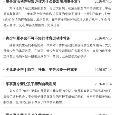
•
夏令营活动体检告诉你为什么参加暑期夏令营？
2026-07-15
如何让孩子结交更多的朋友，走进大自然，在清新的空气中磨砺意志，学会
勇敢和坚强? 参加夏令营活动吧!这里将为您孩子提供一个精彩的舞台，让他
(她)们尽情的挥洒激情，展示自我，在丰富多彩的体验式培训和游戏中，学会与
他人合作、交流;学会克服困难，完成任务!
•
青少年夏令营不可不知的体育运动小常识
2026-07-15
随着现代生活的不断提高，大家对于体育运动的重视程度也越来越高，尤其
是青少年的体育教育。在这里，青少年夏令营提醒广大家长朋友，在您的孩子参
加体育运动的时候一般要注意以下小常识，以免误伤您的孩子！
•
少儿夏令营｜独立、挫折、平等和爱一样重要
2026-07-14
•
军事夏令营让孩子得到自我发展
2026-07-14
如今孩子的成长更多的是需要自我发展的空间，但是家庭教育的缺陷让孩子
失去了这种机会，不少孩子都是在父母的呵护下成长起来的，根本不给孩子独处
的机会，也因此让孩子养成了很大的依赖性。