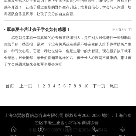
军事夏令营活动主要是为了改正中国很多青少年的依赖性，懒惰心理，没有责任
感等开设了，让孩子通过假期的野外生存训练，培养自信心，学会与人沟通，培
养团队合作意识等，让孩子充分的自立自强。
•
军事夏令营让孩子学会如何感恩！
2026-07-11
感恩就是带着一颗真诚的心去报答感谢别人，是在别人对你进行一些帮助后
你给予的一些回报，是对一个没有关系或者关系不够亲密的人给予你帮助所产生
的一种亏欠心理。它是一种处世哲学，也是生活中的大智慧。现在很多孩子就不
会感恩，只会抱怨，家长们都知道这样的话，孩子长大心理是不健康的。想让孩
子学会感恩就快来参加军事夏令营吧！
首页
上一页
1
2
3
4
5
6
7
8
9
10
下一页
尾页
上海华翼教育信息咨询有限公司 版权所有2023-2050 地址：上海市奉
贤区申隆生态园小将军军训训练营
手机：15800688761
沪ICP备2024059454号