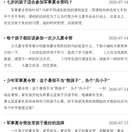
•
七岁的孩子适合参加军事夏令营吗？
2026-07-14
军事夏令营有针对7-16岁不同成长阶段的课程设定，而课程内容也有七天到
半个月不等的。课程的目的也为了让当代青少年儿童学会从行动上，出发点上，
在生活有个良好的习惯，做好时间管理，自我管理。
•
每个孩子都应该参加一次少儿夏令营
2026-07-14
少儿夏令营专家介绍参加夏令营的目的与好处是什么，下面小编给大家简单
介绍一下。 1.在特定的环境下学习，提高了学习效率。 2.入住当地居民
家庭，感受不一样的生活方式。 3.与学生进行课堂互动，体验不一样的学习
方式。 4.建立友谊，结交朋友。
•
少年军事夏令营：这个暑假不当“熊孩子”，当个“兵小子”
少年夏令营：这个暑假不当“熊孩子”，当个“兵小子” 一到
2026-07-14
临近暑假，家长就开始头疼要么是孩子沉迷手机，电脑家长无奈。
要么就是家长安排各种补习班孩子心累。好不容易等来的假期如何才能在玩乐与
学习中平衡度过呢?
•
军事夏令营改变孩子最好的选择
2026-07-13
一个真正的夏令营，有苦有乐；夏令营，真正的夏令营，有酸有甜；夏令