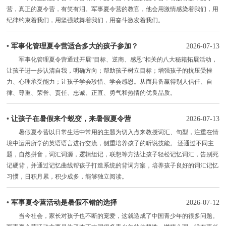
营，真正的夏令营，有笑有泪。军事夏令营的教官，他会用激情感染着我们，用
纪律约束着我们，用坚强鼓舞着我们，用奋斗激发着我们。
•
军事化管理夏令营适合多大的孩子参加？
2026-07-13
军事化管理夏令营通过开展“目标、逆商、感恩”相关的八大秘籍拓展活动，
让孩子进一步认清自我，明确方向；帮助孩子树立目标；增强孩子的抗压受挫
力、心理承受能力；让孩子学会珍惜、学会感恩。从而具备赢得别人信任、自
律、尊重、荣誉、责任、忠诚、正直、勇气和热情的优良品质。
•
让孩子在暑假来个蜕变，来暑假夏令营
2026-07-13
暑假夏令营以日常生活中常用的主题为切入点来教授词汇、句型，注重在情
境中运用所学的英语语言进行交流，侧重培养孩子的听说技能。 还通过不同主
题，自然拼音，词汇词源，逻辑组记，联想等方法让孩子轻松记忆词汇，告别死
记硬背，并通过记忆曲线帮孩子打造系统的背词方案，培养孩子良好的词汇记忆
习惯，日积月累，积少成多，能够独立阅读。
•
军事夏令营活动是暑假不错的选择
2026-07-12
当今社会，家长对孩子也不断的宠爱，这就造成了中国青少年的很多问题。