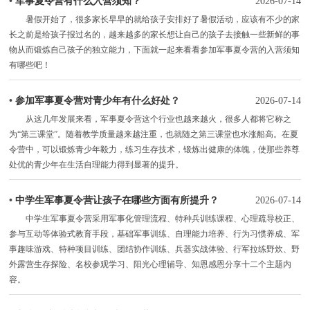
•
军事夏令营有什么入营须知？
2026-07-14
暑假开始了，很多家长早早的就给孩子安排好了暑假活动，应该有不少的家
长之前是给孩子报过名的，越来越多的家长想让自己的孩子去接触一些新鲜的事
物从而锻炼自己孩子的独立能力，下面就一起来看看参加军事夏令营的入营须知
有哪些吧！
•
参加军事夏令营对青少年有什么好处？
2026-07-14
从这几年发展来看，军事夏令营这个行业也越来越火，很多人都将它称之
为“第三课堂”。随着教学质量越来越注重，也就随之第三课堂也水涨船高。在夏
令营中，可以锻炼青少年毅力，练习生存技术，锻炼出健康的体魄，使那些养尊
处优的青少年在生活自理能力得到显著的提升。
•
中学生军事夏令营让孩子在哪些方面有所提升？
2026-07-14
中学生军事夏令营采用军事化管理流程、特种兵训练课程、心理疏导校正、
参与互动等体验式教育手段，基础军事训练、自理能力培养、行为习惯养成、军
事趣味游戏、特种项目训练、团结协作训练、兵器实战体验、行军拉练野炊、野
外露营生存探险、名校参观学习、阳光心理辅导、知恩感恩分享十二个主题内
容。